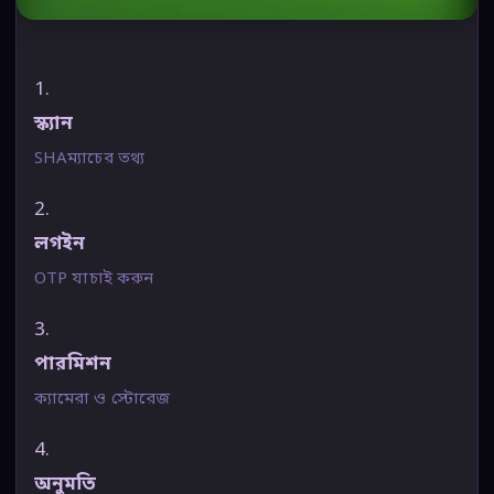
স্ক্যান
SHAম্যাচের তথ্য
লগইন
OTP যাচাই করুন
পারমিশন
ক্যামেরা ও স্টোরেজ
অনুমতি