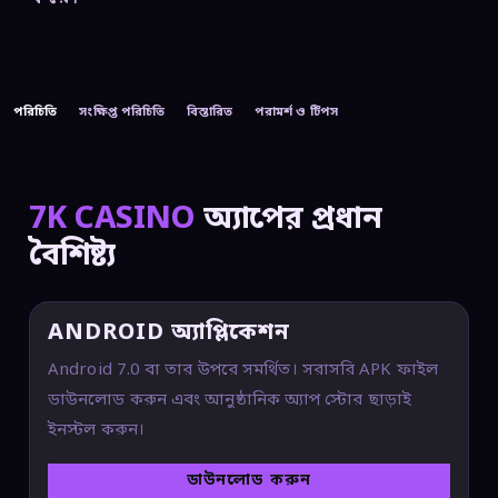
পরিচিতি
সংক্ষিপ্ত পরিচিতি
বিস্তারিত
পরামর্শ ও টিপস
7K CASINO
অ্যাপের প্রধান
বৈশিষ্ট্য
ANDROID অ্যাপ্লিকেশন
Android 7.0 বা তার উপরে সমর্থিত। সরাসরি APK ফাইল
ডাউনলোড করুন এবং আনুষ্ঠানিক অ্যাপ স্টোর ছাড়াই
ইনস্টল করুন।
ডাউনলোড করুন