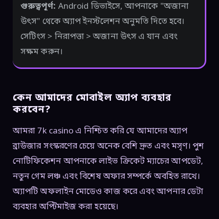
গুরুত্বপূর্ণ:
Android ডিভাইসে, আপনাকে "অজানা
উৎস" থেকে অ্যাপ ইনস্টলেশন অনুমতি দিতে হবে।
সেটিংস > নিরাপত্তা > অজানা উৎস এ যান এবং
সক্ষম করুন।
কেন আমাদের মোবাইল অ্যাপ ব্যবহার
করবেন?
আমরা 7k casino এ নিশ্চিত করি যে আমাদের অ্যাপ
ব্রাউজার সংস্করণের চেয়ে অনেক বেশি দ্রুত এবং মসৃণ। পুশ
নোটিফিকেশন আপনাকে লাইভ ক্রিকেট ম্যাচের আপডেট,
নতুন গেম লঞ্চ এবং বিশেষ অফার সম্পর্কে অবহিত রাখে।
অ্যাপটি অফলাইন মোডেও কাজ করে এবং আপনার ডেটা
ব্যবহার অপ্টিমাইজ করা হয়েছে।