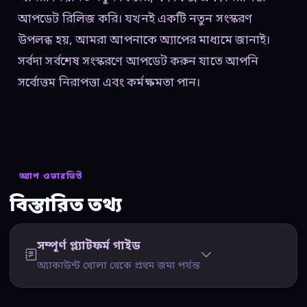
আপডেট রিলিজ করি। যখনই একটি নতুন সংস্করণ
উপলব্ধ হয়, আমরা আপনাকে অ্যাপের মাধ্যমে জানাই।
সর্বদা সর্বশেষ সংস্করণে আপডেট করুন যাতে আপনি
সর্বোত্তম নিরাপত্তা এবং কর্মক্ষমতা পান।
অ্যাপ ওভারভিউ
বিস্তারিত তথ্য
সম্পূর্ণ প্ল্যাটফর্ম গাইড
অ্যাকাউন্ট খোলা থেকে প্রথম জমা পর্যন্ত