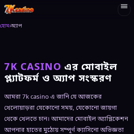
7k casino
হোম
›
অ্যাপ
7K CASINO
এর মোবাইল
প্ল্যাটফর্ম ও অ্যাপ সংস্করণ
আমরা 7k casino এ জানি যে আজকের
খেলোয়াড়রা যেকোনো সময়, যেকোনো জায়গা
থেকে খেলতে চান। আমাদের মোবাইল অ্যাপ্লিকেশন
আপনার হাতের মুঠোয় সম্পূর্ণ ক্যাসিনো অভিজ্ঞতা