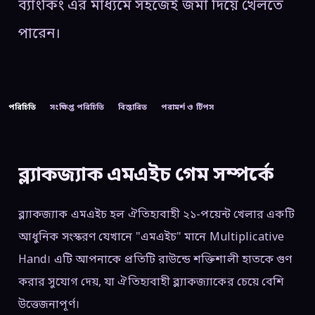
ব্যাংকিং এর মাধ্যমে সহজেই জমা দিয়ে খেলতে
পারেন।
পরিচিতি
সংক্ষিপ্ত পরিচিতি
বিস্তারিত
পরামর্শ ও টিপস
ব্ল্যাকজ্যাক এমএইচ গেম সম্পর্কে
ব্ল্যাকজ্যাক এমএইচ হল ঐতিহ্যবাহী ২১-পয়েন্ট খেলার একটি
আধুনিক সংস্করণ যেখানে "এমএইচ" মানে Multiplicative
Hand। এটি আপনাকে প্রতিটি রাউন্ডে শক্তিশালী হাতকে গুণ
করার সুযোগ দেয়, যা ঐতিহ্যবাহী ব্ল্যাকজ্যাকের চেয়ে বেশি
উত্তেজনাপূর্ণ।