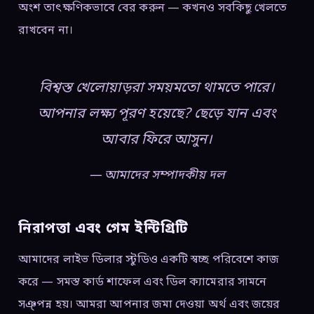
অংশ তাৎক্ষণিকভাবে বের করুন — কখনও সবকিছু খেলতে
রাখবেন না।
বিশ্বস্ত খেলোয়াড়রা সময়মতো থামতে পারে।
আপনার লক্ষ্য পূরণ হয়েছে? ছেড়ে যান এবং
আবার ফিরে আসুন।
আমাদের সম্পাদকীয় দল
নিরাপত্তা এবং গেম ইন্টিগ্রিটি
আমাদের লাইভ ডিলার স্টুডিও একটি স্বচ্ছ পরিবেশে কাজ
করে — সমস্ত কার্ড শাফেল এবং ডিল ক্যামেরার সামনে
সঞ্পন্ন হয়। আমরা আপনার জমা দেওয়া অর্থ এবং জয়ের