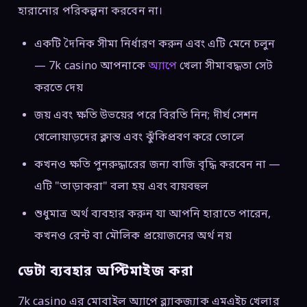
হারানোর পরিকল্পনা করবেন না।
একটি দৈনিক সীমা নির্ধারণ করুন এবং এটি মেনে চলুন
— 7k casino আপনাকে
অ্যাপে
খেলা সীমাবদ্ধতা সেট
করতে দেয়
জয় এবং ক্ষতি উভয়ের পরে বিরতি নিন; দীর্ঘ সেশন
খেলোয়াড়দের ক্লান্ত এবং ঝুঁকিপ্রবণ করে তোলে
কখনও ক্ষতি পুনরুদ্ধারের জন্য বাজি বৃদ্ধি করবেন না —
এটি "তাড়াকরা" বলা হয় এবং ব্যয়বহুল
শুধুমাত্র অর্থ ব্যবহার করুন যা আপনি হারাতে পারেন,
কখনও রেন্ট বা মৌলিক প্রয়োজনের অর্থ নয়
ডেটা ব্যবহার অপ্টিমাইজ করা
7k casino এর মোবাইল অ্যাপে ব্ল্যাকজ্যাক এমএইচ খেলার