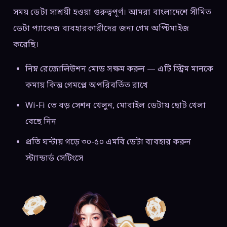
সময় ডেটা সাশ্রয়ী হওয়া গুরুত্বপূর্ণ। আমরা বাংলাদেশে সীমিত
ডেটা প্যাকেজ ব্যবহারকারীদের জন্য গেম অপ্টিমাইজ
করেছি।
নিম্ন রেজোলিউশন মোড সক্ষম করুন — এটি স্ট্রিম মানকে
কমায় কিন্তু গেমপ্লে অপরিবর্তিত রাখে
Wi-Fi তে বড় সেশন খেলুন, মোবাইল ডেটায় ছোট খেলা
বেছে নিন
প্রতি ঘন্টায় গড়ে ৩০-৫০ এমবি ডেটা ব্যবহার করুন
স্ট্যান্ডার্ড সেটিংসে