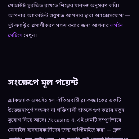
পেআউট সুরক্ষিত রাখতে শিল্পের মানদণ্ড অনুসরণ করি।
আপনার অ্যাকাউন্ট শুধুমাত্র আপনার দ্বারা অ্যাক্সেসযোগ্য —
দুই-ফ্যাক্টর প্রমাণীকরণ সক্ষম করার জন্য আপনার
লগইন
সেটিংস
দেখুন।
সংক্ষেপে মূল পয়েন্ট
ব্ল্যাকজ্যাক এমএইচ হল ঐতিহ্যবাহী ব্ল্যাকজ্যাকের একটি
উত্তেজনাপূর্ণ সংস্করণ যা শক্তিশালী হাতকে গুণ করার নতুন
সুযোগ নিয়ে আসে। 7k casino এ, এই গেমটি সম্পূর্ণভাবে
মোবাইল ব্যবহারকারীদের জন্য অপ্টিমাইজ করা — দ্রুত