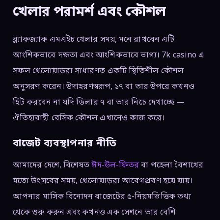
খেলার পরামর্শ এবং কৌশল
ব্ল্যাকজ্যাক এমএইচ খেলার সময়, মনে রাখবেন এটি
আংশিকভাবে দক্ষতা এবং আংশিকভাবে ভাগ্য। 7k casino এ
সফল খেলোয়াড়রা সাধারণত একটি স্থিতিশীল কৌশল
অনুসরণ করেন। উদাহরণস্বরূপ, ১৭ বা তার উপরে কখনও
হিট করবেন না যদি ডিলার ৭ বা তার নিচে দেখাচ্ছে —
ঐতিহ্যবাহী বেসিক কৌশল এখানেও কাজ করে।
বাজেট ব্যবস্থাপনার নীতি
আমাদের দেশে, বিশেষত
ঈদ-উল-ফিতর
বা পহেলা বৈশাখের
মতো উৎসবের সময়, খেলোয়াড়রা আবেগপ্রবণ হয়ে যায়।
আপনার মাসিক বিনোদন বাজেটের ৫-নিয়মভিত্তিক তথ্য
থেকে শুরু করুন এবং কখনও এক সেশনে তার বেশি