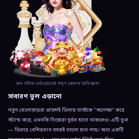
কম গতির নেটওয়ার্কে মসৃণ খেলার অভিজ্ঞতা
সাধারণ ভুল এড়ানো
নতুন খেলোয়াড়রা প্রায়শই ডিলার বাস্টকে "অপেক্ষা" করে
স্ট্যান্ড করে, এমনকি নিজেরা দুর্বল হাতে থাকলেও। এটি ভুল
— ডিলার বেশিরভাগ সময়ই ভালো হাত পায়। অন্য একটি